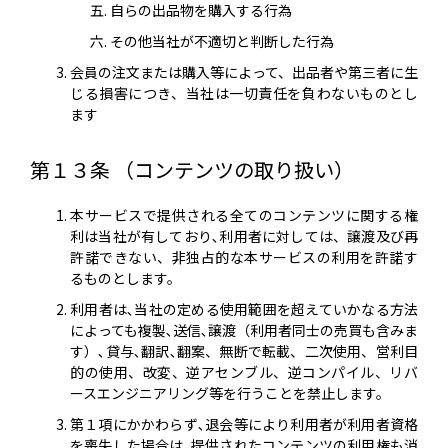
自らの出品物を購入する行為
その他当社が不適切と判断した行為
会員の注文または購入等によって、出品者や第三者に生
じる損害につき、当社は一切責任を負わないものとし
ます
第１３条 （コンテンツの取り扱い）
本サービスで提供される全てのコンテンツに関する権
利は当社が有しており､利用者に対しては、譲渡及び再
許諾できない、非独占的な本サービスの利用を許諾す
るものとします。
利用者は､当社の定める使用範囲を超えていかなる方法
によっても複製､送信､譲渡（利用者同士の売買も含みま
す）､貸与､翻訳､翻案、無断で転載、二次使用、営利目
的の使用、改変、逆アセンブル、逆コンパイル、リバ
ースエンジニアリング等を行うことを禁止します。
第１項にかかわらず､退会等により利用者が利用者資格
を喪失した場合は､提供されたコンテンツの利用権も消